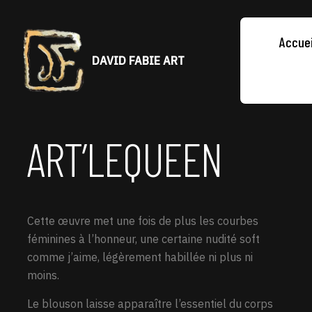
Accuei
DAVID FABIE ART
ART’LEQUEEN
Cette œuvre met une fois de plus les courbes
féminines à l’honneur, une certaine nudité soft
comme j’aime, légèrement habillée ni plus ni
moins.
Le blouson laisse apparaître l’essentiel du corps