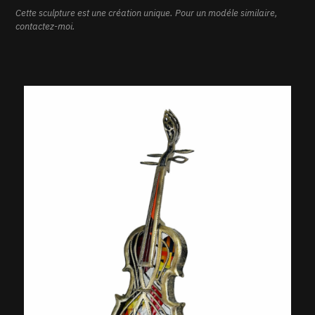
Cette sculpture est une création unique. Pour un modéle similaire,
contactez-moi.