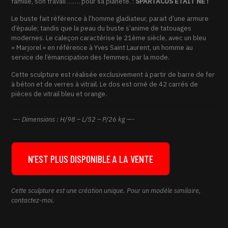
famille, son travail ……. pour sa planète. :
SPARTACUS ETAIT NE !
Le buste fait référence à l’homme gladiateur, parait d’une armure
d’épaule; tandis que la peau du buste s’anime de tatouages
modernes. Le caleçon caractérise le 21ème siècle, avec un bleu
« Marjorel » en référence à Yves Saint Laurent, un homme au
service de l’émancipation des femmes, par la mode.
Cette sculpture est réalisée exclusivement à partir de barre de fer
à béton et de verres à vitrail. Le dos est orné de 42 carrés de
pièces de vitrail bleu et orange.
—- Dimensions : H/98 – L/52 – P/26 kg —-
N’EST PLUS DISPONIBLE A LA VENTE
Cette sculpture est une création unique. Pour un modéle similaire,
contactez-moi.